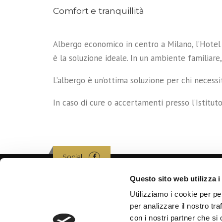
Comfort e tranquillità
Albergo economico in centro a Milano, l’Hotel L
è la soluzione ideale. In un ambiente familiare, 
L’albergo è un’ottima soluzione per chi neces
In caso di cure o accertamenti presso l’Istitu
Social
Questo sito web utilizza i
Utilizziamo i cookie per pe
DOVE SIAMO
TARI
per analizzare il nostro tra
Via Ripamonti, 134 – Milano (MI)
Per moti
con i nostri partner che si