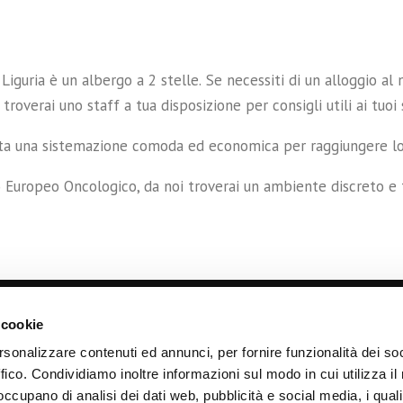
iguria è un albergo a 2 stelle. Se necessiti di un alloggio al 
troverai uno staff a tua disposizione per consigli utili ai tuoi
sita una sistemazione comoda ed economica per raggiungere lo
to Europeo Oncologico, da noi troverai un ambiente discreto e
 cookie
rsonalizzare contenuti ed annunci, per fornire funzionalità dei so
FFE
Per lavoro o vacanze:
ffico. Condividiamo inoltre informazioni sul modo in cui utilizza il 
Camera singola:
€ 63,50
vi di salute:
 occupano di analisi dei dati web, pubblicità e social media, i qual