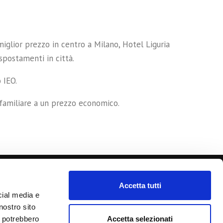
miglior prezzo in centro a Milano, Hotel Liguria
 spostamenti in città.
 IEO.
 familiare a un prezzo economico.
Accetta tutti
cial media e
nostro sito
Accetta selezionati
i potrebbero